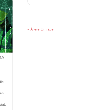
« Ältere Einträge
RA
die
men
igt,